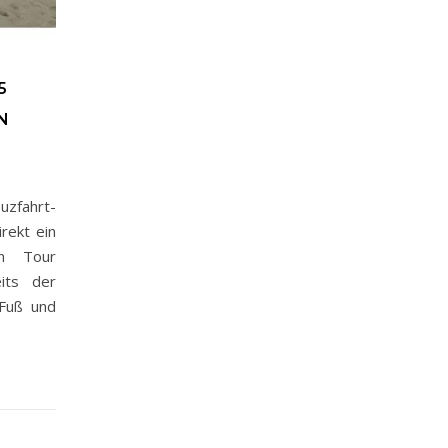
5
N
uzfahrt-
rekt ein
en Tour
its der
 Fuß und