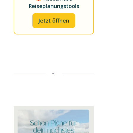
Reiseplanungstools
Jetzt öffnen
•
•
•