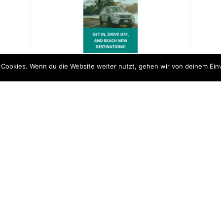
 Cookies. Wenn du die Website weiter nutzt, gehen wir von deinem Ein
2026 ReiseJuwelen.de © |
Bard Theme von
WP Royal
.
ZURÜCK NACH OBEN